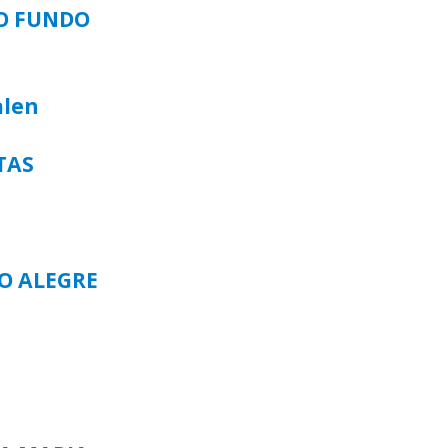
SO FUNDO
alen
TAS
TO ALEGRE