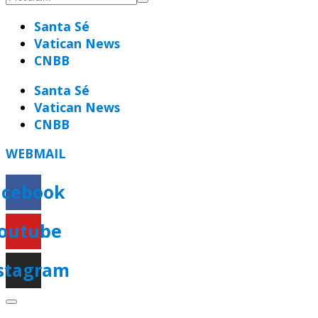
Santa Sé
Vatican News
CNBB
Santa Sé
Vatican News
CNBB
WEBMAIL
acebook
outube
stagram