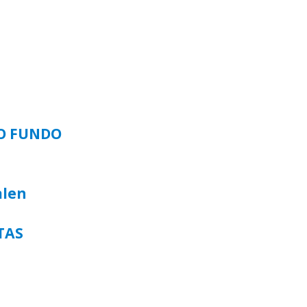
SO FUNDO
alen
TAS