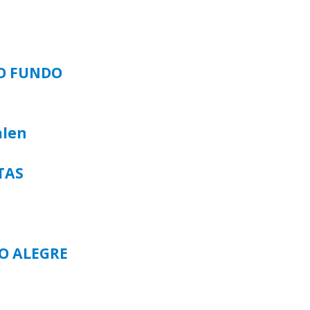
SO FUNDO
alen
TAS
TO ALEGRE