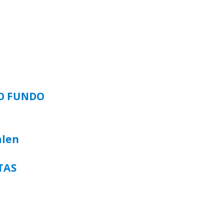
SO FUNDO
alen
TAS