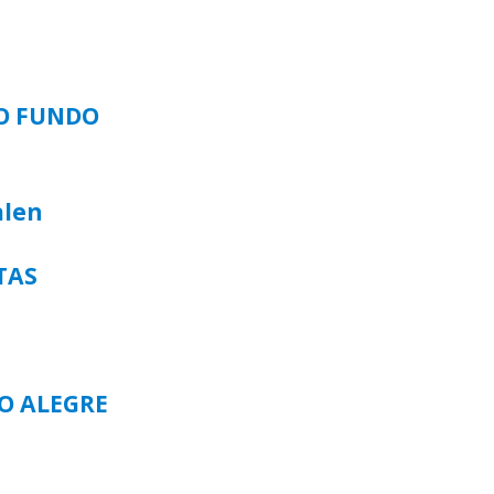
SO FUNDO
alen
TAS
TO ALEGRE