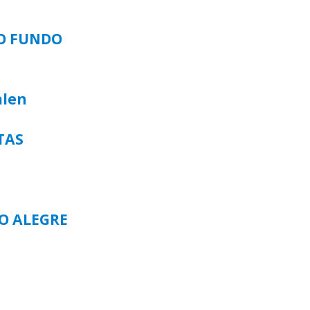
SO FUNDO
alen
TAS
TO ALEGRE