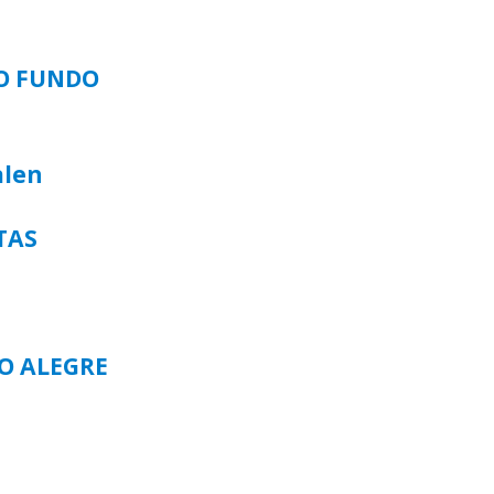
SO FUNDO
alen
TAS
TO ALEGRE