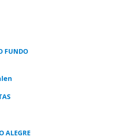
SO FUNDO
alen
TAS
TO ALEGRE