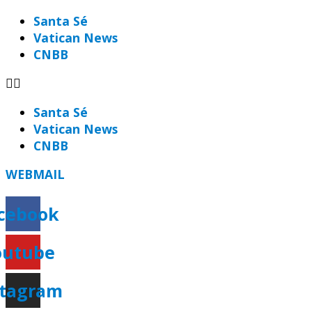
Ir
Santa Sé
para
Vatican News
o
CNBB
conteúdo
Santa Sé
Vatican News
CNBB
WEBMAIL
cebook
outube
stagram