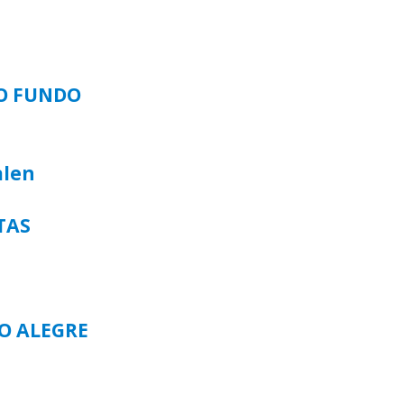
SO FUNDO
alen
TAS
TO ALEGRE