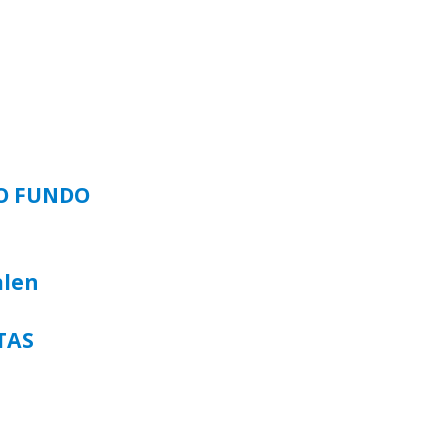
SO FUNDO
alen
TAS