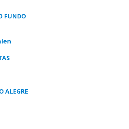
SO FUNDO
alen
TAS
TO ALEGRE