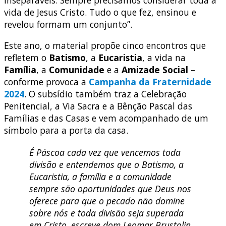
inseparáveis. Sempre precisamos considerar toda a
vida de Jesus Cristo. Tudo o que fez, ensinou e
revelou formam um conjunto”.
Este ano, o material propõe cinco encontros que
refletem o
Batismo
, a
Eucaristia
, a vida na
Família
, a
Comunidade
e a
Amizade Social
–
conforme provoca a
Campanha da Fraternidade
2024
. O subsídio também traz a Celebração
Penitencial, a Via Sacra e a Bênção Pascal das
Famílias e das Casas e vem acompanhado de um
símbolo para a porta da casa.
É Páscoa cada vez que vencemos toda
divisão e entendemos que o Batismo, a
Eucaristia, a família e a comunidade
sempre são oportunidades que Deus nos
oferece para que o pecado não domine
sobre nós e toda divisão seja superada
em Cristo, escreve dom Leomar Brustolin,