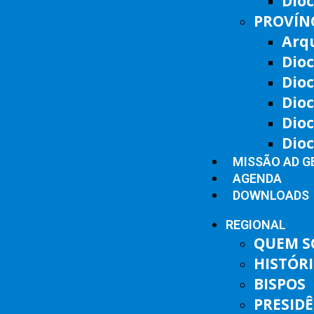
Dioc
PROVÍNC
Arq
Dioc
Dioc
Dioc
Dio
Dio
MISSÃO AD G
AGENDA
DOWNLOADS
REGIONAL
QUEM 
HISTÓR
BISPOS
PRESID