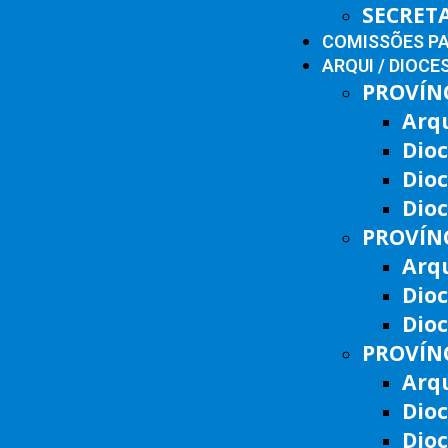
SECRET
COMISSÕES P
ARQUI / DIOCE
PROVÍNC
Arq
Dioc
Dio
Dioc
PROVÍNC
Arqu
Dio
Dioc
PROVÍNC
Arqu
Dioc
Dio