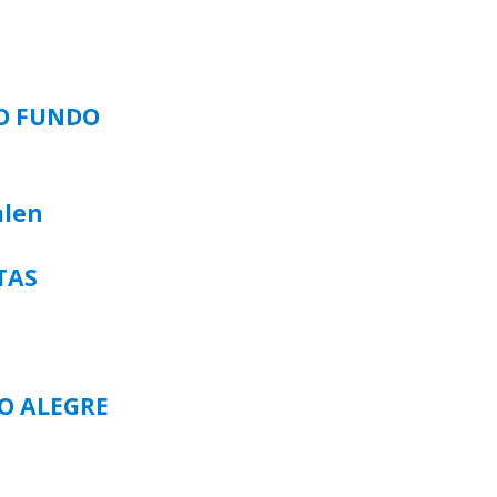
SO FUNDO
alen
TAS
TO ALEGRE