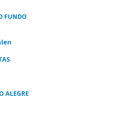
SO FUNDO
alen
TAS
TO ALEGRE