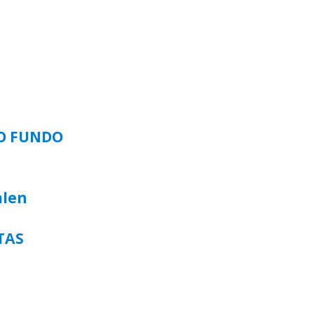
SO FUNDO
alen
TAS