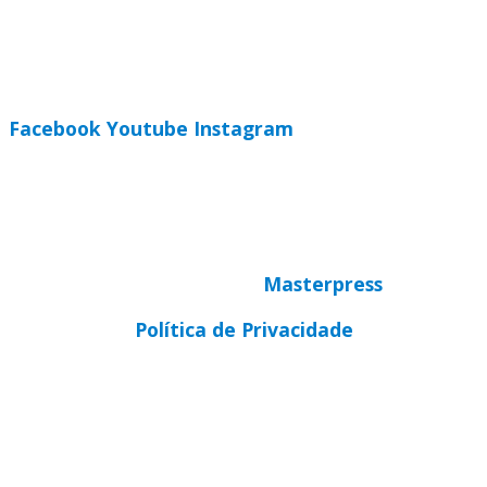
CEP 92310-000
Whatsapp
(51) 9 9931-1360
secretaria@cnbbsul3.org.br
Facebook
Youtube
Instagram
© Copyright 2025 CNBB Sul 3
Desenvolvido por
Masterpress
Política de Privacidade