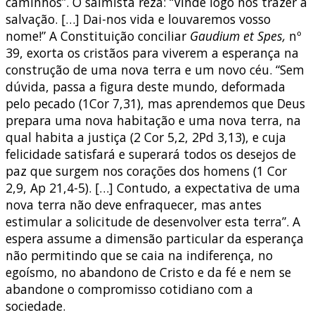
caminhos”. O salmista reza: “Vinde logo nos trazer a
salvação. […] Dai-nos vida e louvaremos vosso
nome!” A Constituição conciliar
Gaudium et Spes,
nº
39, exorta os cristãos para viverem a esperança na
construção de uma nova terra e um novo céu. “Sem
dúvida, passa a figura deste mundo, deformada
pelo pecado (1Cor 7,31), mas aprendemos que Deus
prepara uma nova habitação e uma nova terra, na
qual habita a justiça (2 Cor 5,2, 2Pd 3,13), e cuja
felicidade satisfará e superará todos os desejos de
paz que surgem nos corações dos homens (1 Cor
2,9, Ap 21,4-5). […] Contudo, a expectativa de uma
nova terra não deve enfraquecer, mas antes
estimular a solicitude de desenvolver esta terra”. A
espera assume a dimensão particular da esperança
não permitindo que se caia na indiferença, no
egoísmo, no abandono de Cristo e da fé e nem se
abandone o compromisso cotidiano com a
sociedade.