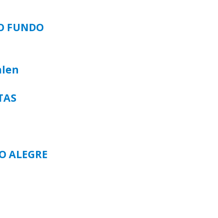
SO FUNDO
alen
TAS
TO ALEGRE