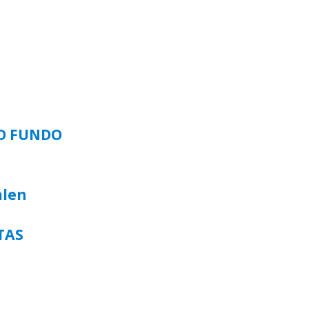
SO FUNDO
alen
TAS