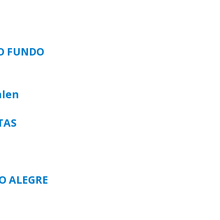
SO FUNDO
alen
TAS
TO ALEGRE