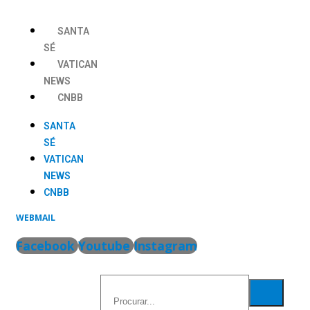
Ir
para
SANTA
o
SÉ
conteúdo
VATICAN
NEWS
CNBB
SANTA
SÉ
VATICAN
NEWS
CNBB
WEBMAIL
Facebook
Youtube
Instagram