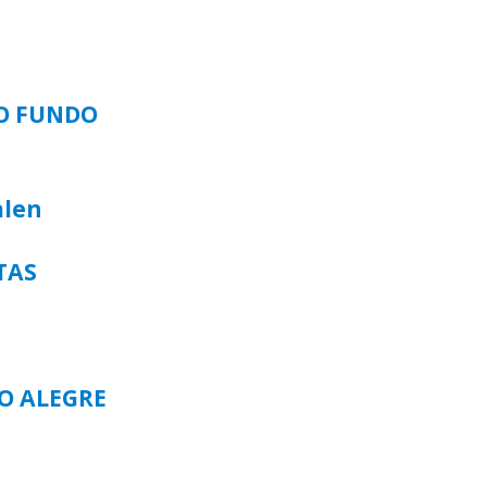
SO FUNDO
alen
TAS
TO ALEGRE