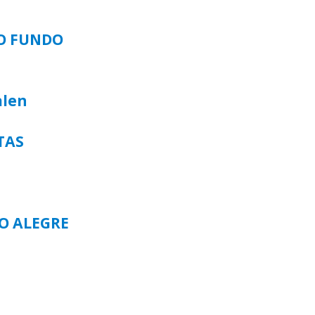
SO FUNDO
alen
TAS
TO ALEGRE