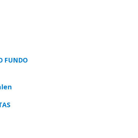
SO FUNDO
alen
TAS