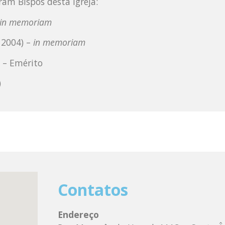
ram Bispos desta Igreja:
in memoriam
 2004) –
in memoriam
 – Emérito
)
Contatos
Endereço