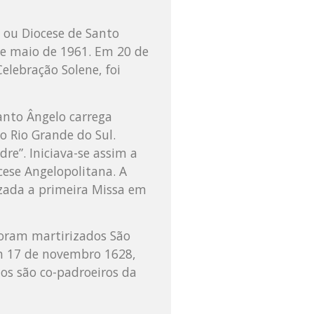
a ou Diocese de Santo
 de maio de 1961. Em 20 de
elebração Solene, foi
Santo Ângelo carrega
o Rio Grande do Sul.
re”. Iniciava-se assim a
cese Angelopolitana. A
ezada a primeira Missa em
foram martirizados São
em 17 de novembro 1628,
tos são co-padroeiros da