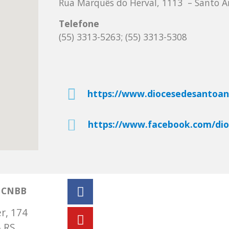
Rua Marquês do Herval, 1113
– Santo Â
Telefone
(55) 3313-5263; (55) 3313-5308
https://www.diocesedesantoan
https://www.facebook.com/dio
a CNBB
r, 174
– RS