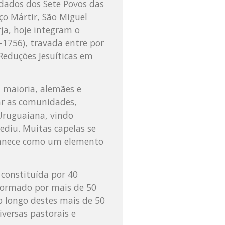
ndados dos Sete Povos das
ço Mártir, São Miguel
ja, hoje integram o
-1756), travada entre por
 Reduções Jesuíticas em
 maioria, alemães e
car as comunidades,
 Uruguaiana, vindo
ediu. Muitas capelas se
rmanece como um elemento
 constituída por 40
formado por mais de 50
Ao longo destes mais de 50
versas pastorais e