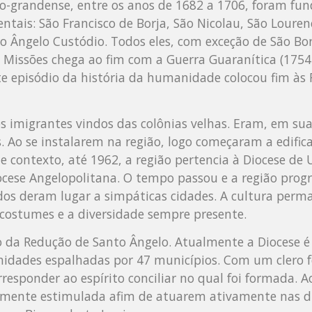
io-grandense, entre os anos de 1682 a 1706, foram fu
ais: São Francisco de Borja, São Nicolau, São Louren
to Ângelo Custódio. Todos eles, com exceção de São Bor
as Missões chega ao fim com a Guerra Guaranítica (1754
ste episódio da história da humanidade colocou fim às
s imigrantes vindos das colônias velhas. Eram, em sua
s. Ao se instalarem na região, logo começaram a edifi
te contexto, até 1962, a região pertencia à Diocese de
ocese Angelopolitana. O tempo passou e a região progr
dos deram lugar a simpáticas cidades. A cultura pe
 costumes e a diversidade sempre presente.
o da Redução de Santo Ângelo. Atualmente a Diocese é
unidades espalhadas por 47 municípios. Com um clero 
orresponder ao espírito conciliar no qual foi formada. 
rtemente estimulada afim de atuarem ativamente nas di