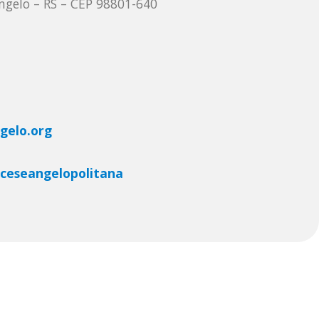
ngelo – RS – CEP 98801-640
gelo.org
ceseangelopolitana