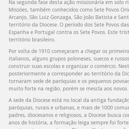
Na segunda fase desta ação missionária em solo r
Missões, também conhecidos como Sete Povos Orient
Arcanjo, São Luiz Gonzaga, São João Batista e San
território da Diocese. O período dos Sete Povos d
Espanha e Portugal contra os Sete Povos. Este tri
território brasileiro.
Por volta de 1910 começaram a chegar os primeiro
italianos, alguns grupos poloneses, suecos e russo
construir suas escolas e organizar o comércio. Nes
posteriormente a corresponder ao território da Di
tornaram sede de paróquias e os pequenos povoa
muito forte na região, porém se mescla aos novos
A sede da Diocese está no local da antiga fundaçã
paróquias, rurais e urbanas, e mais de 1000 com
padres, diocesanos e religiosos, a Diocese busca c
anos de história, a formação leiga sempre foi fo