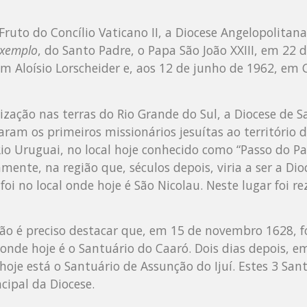
Fruto do Concílio Vaticano II, a Diocese Angelopolitan
Exemplo
, do Santo Padre, o Papa São João XXIII, em 22
m Aloísio Lorscheider e, aos 12 de junho de 1962, em C
ização nas terras do Rio Grande do Sul, a Diocese de 
ram os primeiros missionários jesuítas ao território d
io Uruguai, no local hoje conhecido como “Passo do Pad
mente, na região que, séculos depois, viria a ser a Dio
oi no local onde hoje é São Nicolau. Neste lugar foi r
gião é preciso destacar que, em 15 de novembro 1628, 
 onde hoje é o Santuário do Caaró. Dois dias depois, 
 hoje está o Santuário de Assunção do Ijuí. Estes 3 San
cipal da Diocese.