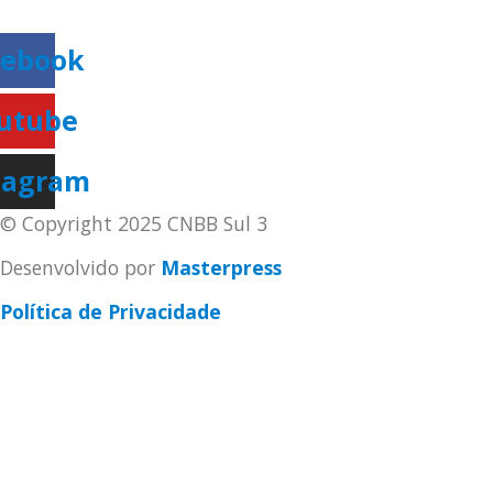
secretaria@cnbbsul3.org.br
cebook
utube
tagram
© Copyright 2025 CNBB Sul 3
Desenvolvido por
Masterpress
Política de Privacidade