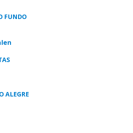
SO FUNDO
alen
TAS
TO ALEGRE