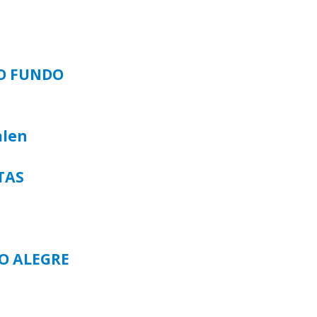
SO FUNDO
alen
TAS
TO ALEGRE