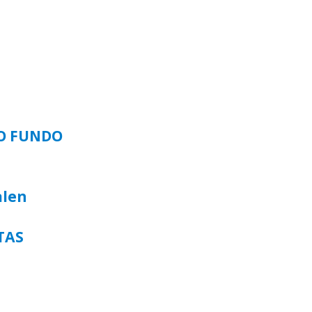
SO FUNDO
alen
TAS