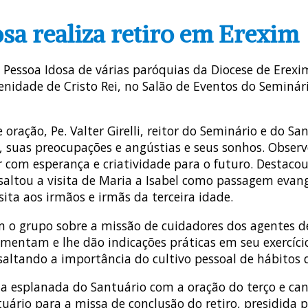
osa realiza retiro em Erexim
 Pessoa Idosa de várias paróquias da Diocese de Erexi
nidade de Cristo Rei, no Salão de Eventos do Seminár
oração, Pe. Valter Girelli, reitor do Seminário e do Sa
as, suas preocupações e angústias e seus sonhos. Obse
 com esperança e criatividade para o futuro. Destacou
ssaltou a visita de Maria a Isabel como passagem evan
sita aos irmãos e irmãs da terceira idade.
om o grupo sobre a missão de cuidadores dos agentes 
mentam e lhe dão indicações práticas em seu exercíci
saltando a importância do cultivo pessoal de hábitos 
na esplanada do Santuário com a oração do terço e ca
ário para a missa de conclusão do retiro, presidida