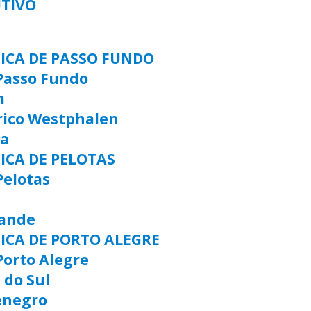
UTIVO
TICA DE PASSO FUNDO
Passo Fundo
m
rico Westphalen
ia
ICA DE PELOTAS
Pelotas
rande
TICA DE PORTO ALEGRE
Porto Alegre
 do Sul
enegro