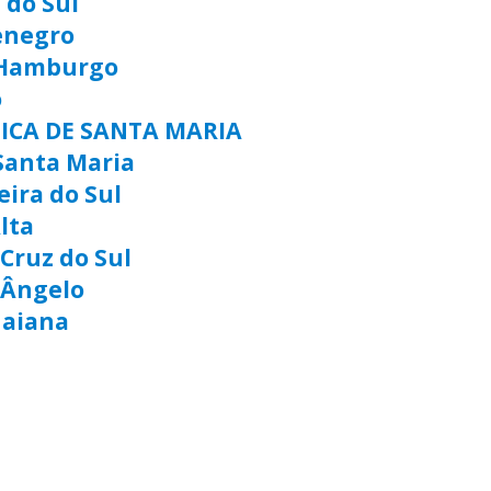
 do Sul
enegro
 Hamburgo
o
TICA DE SANTA MARIA
Santa Maria
eira do Sul
lta
Cruz do Sul
 Ângelo
uaiana