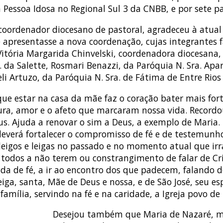
a Pessoa Idosa no Regional Sul 3 da CNBB, e por sete 
 coordenador diocesano de pastoral, agradeceu à atua
ue apresentasse a nova coordenação, cujas integrante
 Vitória Margarida Chinvelski, coordenadora diocesana,
 da Salette, Rosmari Benazzi, da Paróquia N. Sra. Apar
eli Artuzo, da Paróquia N. Sra. de Fátima de Entre Rios
ue estar na casa da mãe faz o coração bater mais for
ernura, amor e o afeto que marcaram nossa vida. Record
Deus. Ajuda a renovar o sim a Deus, a exemplo de Mari
deverá fortalecer o compromisso de fé e de testemun
eigos e leigas no passado e no momento atual que irr
a todos a não terem ou constrangimento de falar de C
ida de fé, a ir ao encontro dos que padecem, falando 
iga, santa, Mãe de Deus e nossa, e de São José, seu es
amília, servindo na fé e na caridade, a Igreja povo de
Desejou também que Maria de Nazaré, mul