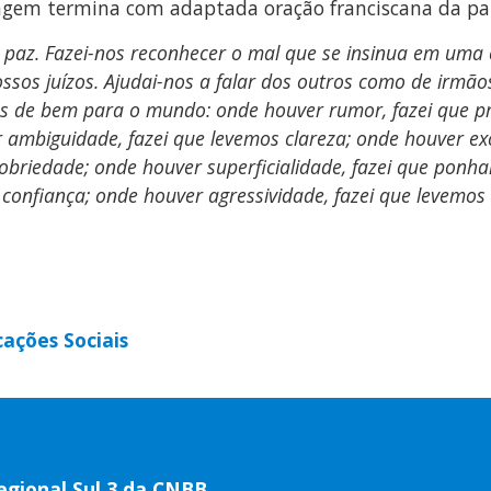
sagem termina com adaptada oração franciscana da pa
a paz. Fazei-nos reconhecer o mal que se insinua em um
sos juízos. Ajudai-nos a falar dos outros como de irmãos 
es de bem para o mundo: onde houver rumor, fazei que p
ambiguidade, fazei que levemos clareza; onde houver exc
obriedade; onde houver superficialidade, fazei que ponha
confiança; onde houver agressividade, fazei que levemos r
ações Sociais
egional Sul 3 da CNBB