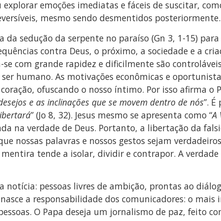
u explorar emoções imediatas e fáceis de suscitar, como
reversíveis, mesmo sendo desmentidos posteriormente.
a da sedução da serpente no paraíso (Gn 3, 1-15) pa
equências contra Deus, o próximo, a sociedade e a cria
se com grande rapidez e dificilmente são controláveis
o ser humano. As motivações econômicas e oportunist
 coração, ofuscando o nosso íntimo. Por isso afirma o P
s desejos e as inclinações que se movem dentro de nós
”. É
ibertará
” (Jo 8, 32). Jesus mesmo se apresenta como “
A 
a na verdade de Deus. Portanto, a libertação da fals
ue nossas palavras e nossos gestos sejam verdadeiros,
ntira tende a isolar, dividir e contrapor. A verdade b
a notícia: pessoas livres de ambição, prontas ao diálog
 nasce a responsabilidade dos comunicadores: o mais i
pessoas. O Papa deseja um jornalismo de paz, feito co