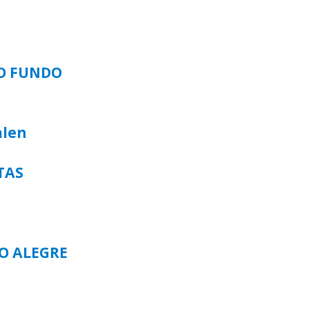
SO FUNDO
alen
TAS
TO ALEGRE