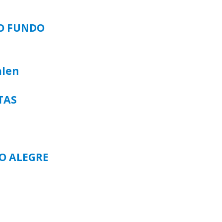
SO FUNDO
alen
TAS
TO ALEGRE