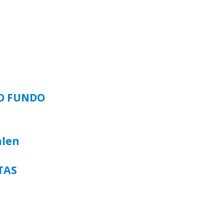
SO FUNDO
alen
TAS