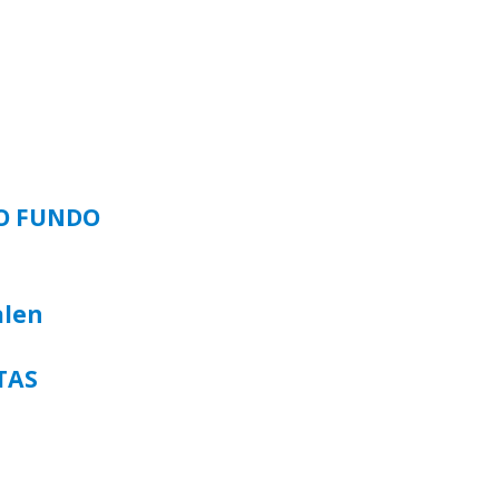
SO FUNDO
alen
TAS