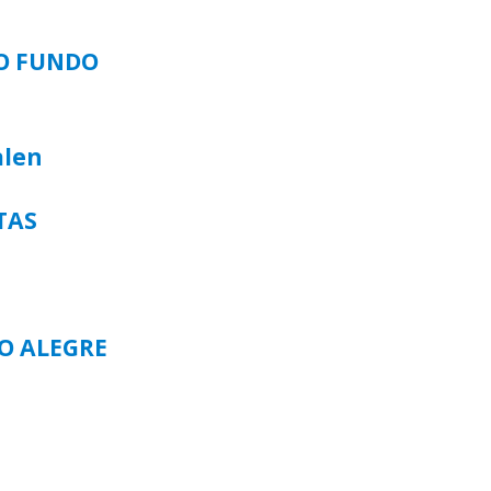
SO FUNDO
alen
TAS
TO ALEGRE