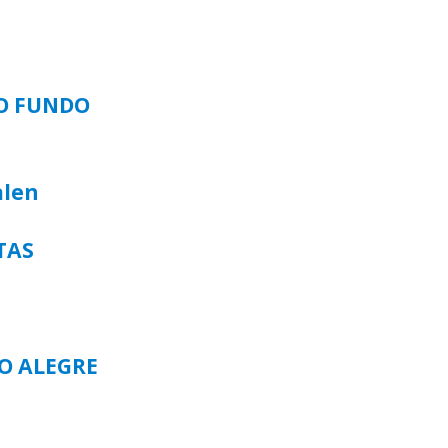
SO FUNDO
alen
TAS
TO ALEGRE