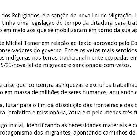
 dos Refugiados, é a sanção da nova Lei de Migração, L
nda tinha uma legislação do tempo da ditadura para tr
ção em meio aos que se mobilizaram em torno da sua a
nte Michel Temer em relação ao texto aprovado pelo Co
onservadores do governo. Entre os vetos mais sentidos,
s indígenas nas terras tradicionalmente ocupadas em r
05/25/nova-lei-de-migracao-e-sancionada-com-vetos.
a crise que concentra as riquezas e exclui os trabalh
 em massa de milhões de seres humanos, anulando dire
 lutar para o fim da dissolução das fronteiras e das ba
ra, profética e missionária, atua em pelo menos três 
igo inicial, identificando as necessidades materiais e
 protagonismo dos migrantes, apontando caminhos de d