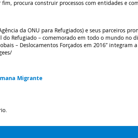
 por fim, procura construir processos com entidades e 
(Agência da ONU para Refugiados) e seus parceiros p
ial do Refugiado – comemorado em todo o mundo no dia
Globais – Deslocamentos Forçados em 2016” integram a
gees/
emana Migrante
io.