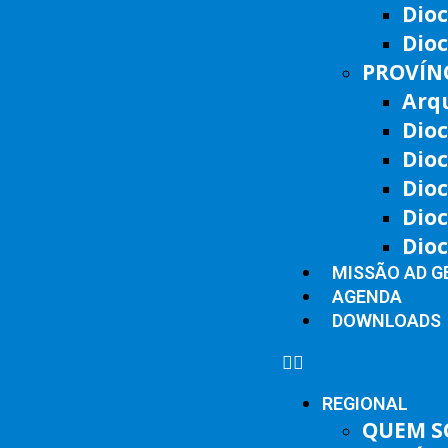
Dio
Dioc
PROVÍNC
Arq
Dioc
Dioc
Dioc
Dio
Dio
MISSÃO AD G
AGENDA
DOWNLOADS
REGIONAL
QUEM 