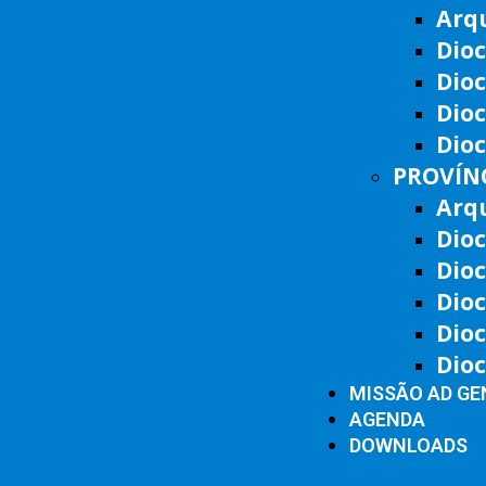
Arqu
Dioc
Dio
Dio
Dioc
PROVÍNC
Arq
Dioc
Dioc
Dioc
Dio
Dio
MISSÃO AD GE
AGENDA
DOWNLOADS