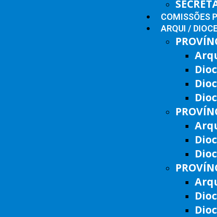
SECRET
COMISSÕES 
ARQUI / DIOC
PROVÍNC
Arq
Dioc
Dio
Dioc
PROVÍNC
Arqu
Dio
Dioc
PROVÍNC
Arqu
Dioc
Dio