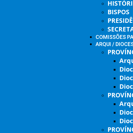
HISTÓR
BISPOS
PRESID
SECRET
COMISSÕES P
ARQUI / DIOCE
PROVÍNC
Arq
Dioc
Dio
Dioc
PROVÍNC
Arqu
Dio
Dioc
PROVÍNC