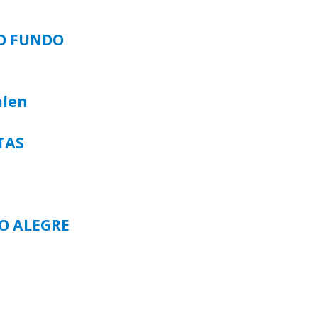
SO FUNDO
alen
TAS
TO ALEGRE