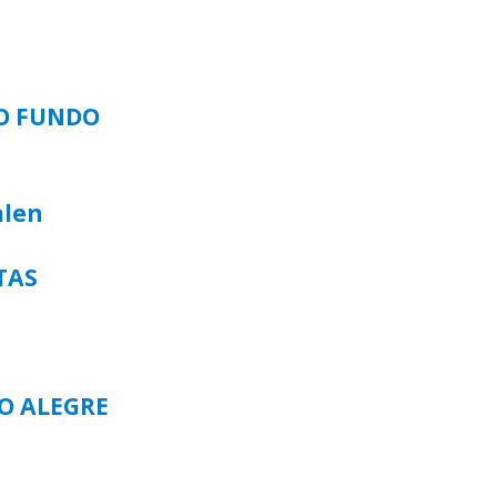
SO FUNDO
alen
TAS
TO ALEGRE