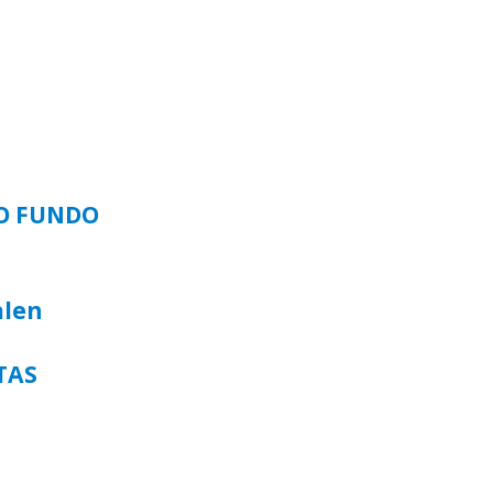
SO FUNDO
alen
TAS