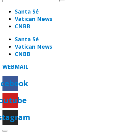
Santa Sé
Vatican News
CNBB
Santa Sé
Vatican News
CNBB
WEBMAIL
acebook
outube
stagram