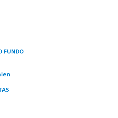
SO FUNDO
alen
TAS