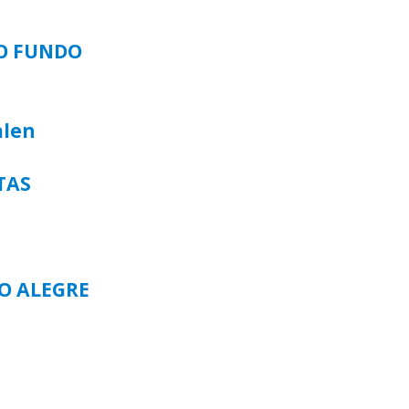
SO FUNDO
alen
TAS
TO ALEGRE