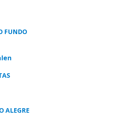
SO FUNDO
alen
TAS
TO ALEGRE