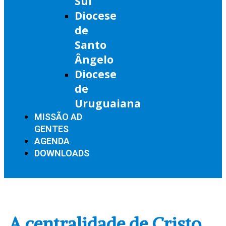
Sul
Diocese
de
Santo
Ângelo
Diocese
de
Uruguaiana
MISSÃO AD
GENTES
AGENDA
DOWNLOADS
A centralidade de Cristo