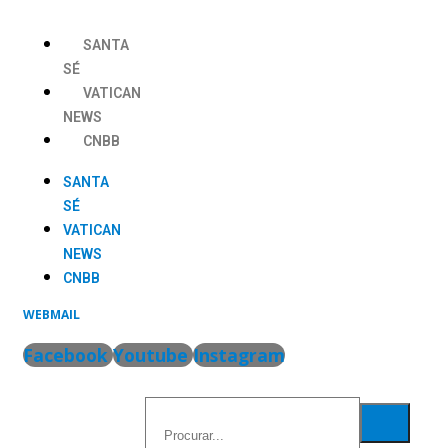
Ir
para
SANTA
o
SÉ
conteúdo
VATICAN
NEWS
CNBB
SANTA
SÉ
VATICAN
NEWS
CNBB
WEBMAIL
Facebook
Youtube
Instagram