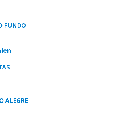
SO FUNDO
alen
TAS
TO ALEGRE