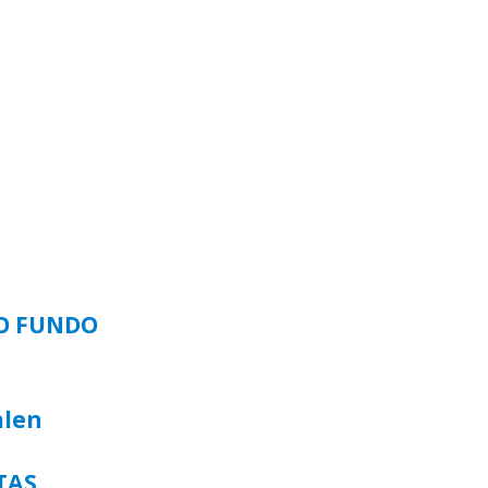
SO FUNDO
alen
TAS