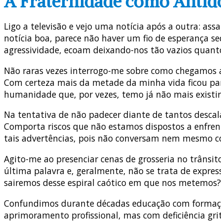
A Fraternidade como Antíd
Ligo a televisão e vejo uma notícia após a outra: ass
notícia boa, parece não haver um fio de esperança s
agressividade, ecoam deixando-nos tão vazios quanto 
Não raras vezes interrogo-me sobre como chegamos a
Com certeza mais da metade da minha vida ficou par
humanidade que, por vezes, temo já não mais existir
Na tentativa de não padecer diante de tantos descal
Comporta riscos que não estamos dispostos a enfrent
tais advertências, pois não conversam nem mesmo c
Agito-me ao presenciar cenas de grosseria no trânsit
última palavra e, geralmente, não se trata de expr
sairemos desse espiral caótico em que nos metemos? 
Confundimos durante décadas educação com formação 
aprimoramento profissional, mas com deficiência gri