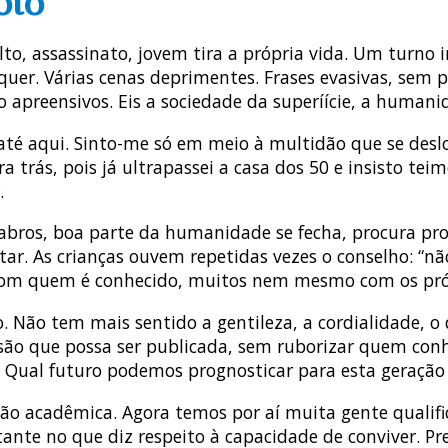
oto
alto, assassinato, jovem tira a própria vida. Um turn
equer. Várias cenas deprimentes. Frases evasivas, sem
apreensivos. Eis a sociedade da superíície, a humanid
té aqui. Sinto-me só em meio à multidão que se deslo
a trás, pois já ultrapassei a casa dos 50 e insisto 
.
abros, boa parte da humanidade se fecha, procura prot
ar. As crianças ouvem repetidas vezes o conselho: “nã
om quem é conhecido, muitos nem mesmo com os própri
o. Não tem mais sentido a gentileza, a cordialidade, o
essão que possa ser publicada, sem ruborizar quem c
Qual futuro podemos prognosticar para esta geração 
acadêmica. Agora temos por aí muita gente qualifica
tante no que diz respeito à capacidade de conviver. 