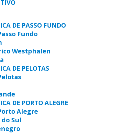
UTIVO
TICA DE PASSO FUNDO
Passo Fundo
m
rico Westphalen
ia
ICA DE PELOTAS
Pelotas
rande
TICA DE PORTO ALEGRE
Porto Alegre
 do Sul
enegro