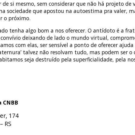
ar de si mesmo, sem considerar que não há projeto de 
ma sociedade que apostou na autoestima pra valer, ma
 o próximo.
do tenha algo bom a nos oferecer. O antídoto é a fra
 o convívio deixando de lado o mundo virtual, compro
samos com elas, ser sensível a ponto de oferecer aju
fraternura’ talvez não resolvam tudo, mas podem ser 
itamos seja destruído pela superficialidade, pela nos
da CNBB
er, 174
– RS