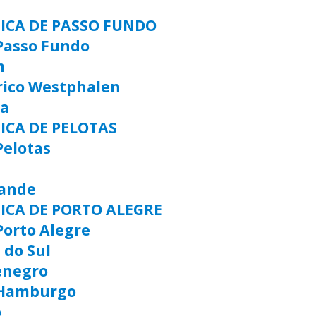
TICA DE PASSO FUNDO
Passo Fundo
m
rico Westphalen
ia
ICA DE PELOTAS
Pelotas
rande
TICA DE PORTO ALEGRE
Porto Alegre
 do Sul
enegro
 Hamburgo
o