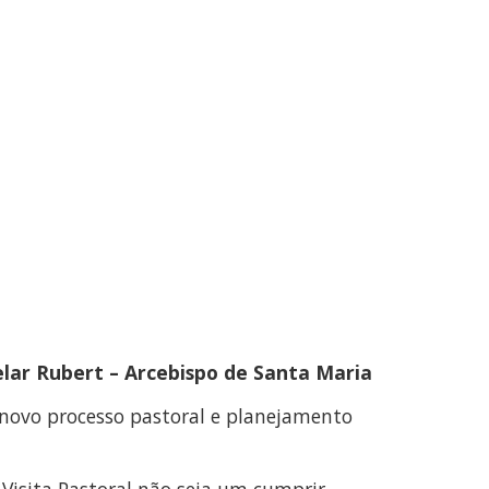
lar Rubert – Arcebispo de Santa Maria
ovo processo pastoral e planejamento
Visita Pastoral não seja um cumprir