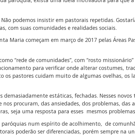
o podemos insistir em pastorais repetidas. Gostaría
s, com suas comunidades e realidades sociais.
Santa Maria começam em março de 2017 pelas Áreas Past
omo “rede de comunidades”, com “rosto missionário” e
uncionamento para verificar onde alterar costumes, trad
 os pastores cuidam muito de algumas ovelhas, os la
s demasiadamente estáticas, fechadas. Nesses novos
ue nos procuram, das ansiedades, dos problemas, das a
turas, seja uma resposta para esses mesmos problemas 
as paróquias num espírito de acolhimento, de comunhã
astorais poderão ser diferenciadas, porém sempre na u