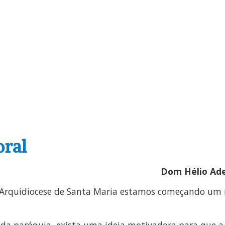
oral
Dom Hélio Ade
Arquidiocese de Santa Maria estamos começando um n
ada paróquia, exista uma ideia motivadora para que a 