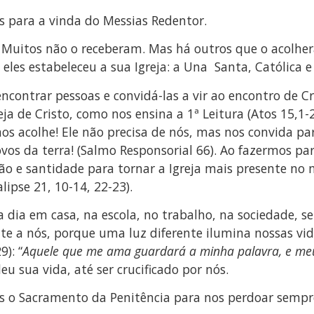
s para a vinda do Messias Redentor.
s. Muitos não o receberam. Mas há outros que o acol
 eles estabeleceu a sua Igreja: a Una Santa, Católica e 
ontrar pessoas e convidá-las a vir ao encontro de Crist
ja de Cristo, como nos ensina a 1ª Leitura (Atos 15,1
s acolhe! Ele não precisa de nós, mas nos convida par
vos da terra! (Salmo Responsorial 66). Ao fazermos pa
ão e santidade para tornar a Igreja mais presente no 
lipse 21, 10-14, 22-23).
 dia em casa, na escola, no trabalho, na sociedade, 
junte a nós, porque uma luz diferente ilumina nossas 
): “
Aquele que me ama guardará a minha palavra, e meu
u sua vida, até ser crucificado por nós.
 o Sacramento da Penitência para nos perdoar sempr