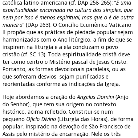
católica latino-americana (cf. DAp 258-265): “
É uma
espiritualidade encarnada na cultura dos simples, que
nem por isso é menos espiritual, mas que o é de outra
maneira
” (DAp 263). O Concílio Ecumênico Vaticano
II propõe que as práticas de piedade popular sejam
harmonizadas com o Ano litúrgico, a fim de que se
inspirem na liturgia e a ela conduzam o povo
cristão (cf. SC 13). Toda espiritualidade cristã deve
ter como centro o Mistério pascal de Jesus Cristo.
Portanto, as formas devocionais paralelas, ou as
que sofreram desvios, sejam purificadas e
reorientadas conforme as indicações da Igreja.
Hoje abordamos a oração do
Angelus Domini
(Anjo
do Senhor), que tem sua origem no contexto
histórico, acima refletido. Constitui-se num
pequeno
Ofício Divino
(Liturgia das Horas), de forma
popular, inspirado na devoção de São Francisco de
Assis pelo mistério da encarnação. Nele os três