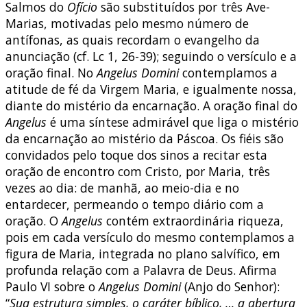
Salmos do
Ofício
são substituídos por três Ave-
Marias, motivadas pelo mesmo número de
antífonas, as quais recordam o evangelho da
anunciação (cf. Lc 1, 26-39); seguindo o versículo e a
oração final. No
Angelus
Domini
contemplamos a
atitude de fé da Virgem Maria, e igualmente nossa,
diante do mistério da encarnação. A oração final do
Angelus
é uma síntese admirável que liga o mistério
da encarnação ao mistério da Páscoa. Os fiéis são
convidados pelo toque dos sinos a recitar esta
oração de encontro com Cristo, por Maria, três
vezes ao dia: de manhã, ao meio-dia e no
entardecer, permeando o tempo diário com a
oração. O
Angelus
contém extraordinária riqueza,
pois em cada versículo do mesmo contemplamos a
figura de Maria, integrada no plano salvífico, em
profunda relação com a Palavra de Deus. Afirma
Paulo VI sobre o
Angelus Domini
(Anjo do Senhor):
“
Sua estrutura simples, o caráter bíblico, … a abertura