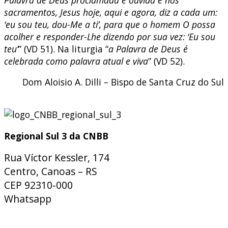
sacramentos, Jesus hoje, aqui e agora, diz a cada um:
‘eu sou teu, dou-Me a ti’, para que o homem O possa
acolher e responder-Lhe dizendo por sua vez: ‘Eu sou
teu’
” (VD 51). Na liturgia “
a Palavra de Deus é
celebrada como palavra atual e viva
” (VD 52).
Dom Aloisio A. Dilli – Bispo de Santa Cruz do Sul
Regional Sul 3 da CNBB
Rua Víctor Kessler, 174
Centro, Canoas – RS
CEP 92310-000
Whatsapp
(51) 9 9931-1360
secretaria@cnbbsul3.org.br