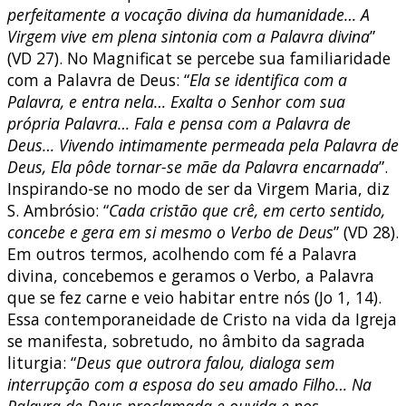
perfeitamente a vocação divina da humanidade… A
Virgem vive em plena sintonia com a Palavra divina
”
(VD 27). No Magnificat se percebe sua familiaridade
com a Palavra de Deus: “
Ela se identifica com a
Palavra, e entra nela… Exalta o Senhor com sua
própria Palavra… Fala e pensa com a Palavra de
Deus… Vivendo intimamente permeada pela Palavra de
Deus, Ela pôde tornar-se mãe da Palavra encarnada
”.
Inspirando-se no modo de ser da Virgem Maria, diz
S. Ambrósio: “
Cada cristão que crê, em certo sentido,
concebe e gera em si mesmo o Verbo de Deus
” (VD 28).
Em outros termos, acolhendo com fé a Palavra
divina, concebemos e geramos o Verbo, a Palavra
que se fez carne e veio habitar entre nós (Jo 1, 14).
Essa contemporaneidade de Cristo na vida da Igreja
se manifesta, sobretudo, no âmbito da sagrada
liturgia: “
Deus que outrora falou, dialoga sem
interrupção com a esposa do seu amado Filho… Na
Palavra de Deus proclamada e ouvida e nos