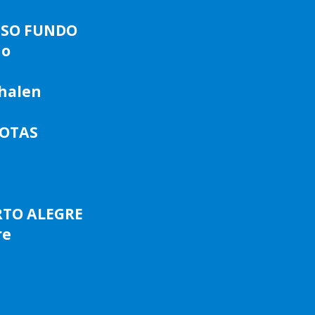
ASSO FUNDO
do
phalen
LOTAS
RTO ALEGRE
re