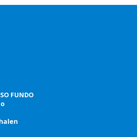
ASSO FUNDO
do
phalen