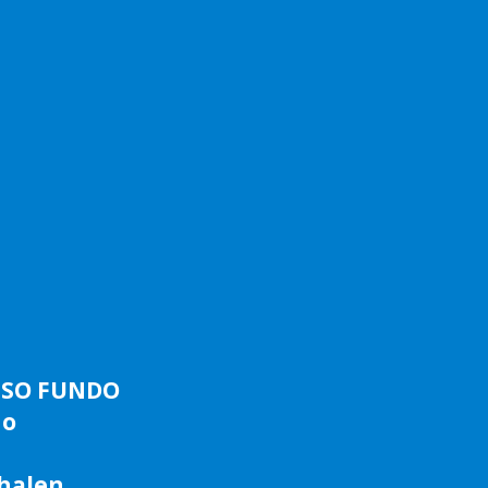
ASSO FUNDO
do
phalen