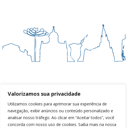
Regional Sul 3 da CNBB
Rua Víctor Kessler, 174
Centro, Canoas – RS
CEP 92310-000
Whatsapp
(51) 9 9931-1360
secretaria@cnbbsul3.org.br
Valorizamos sua privacidade
Facebook
Youtube
Instagram
Utilizamos cookies para aprimorar sua experiência de
navegação, exibir anúncios ou conteúdo personalizado e
analisar nosso tráfego. Ao clicar em “Aceitar todos”, você
concorda com nosso uso de cookies. Saiba mais na nossa
© Copyright 2025 CNBB Sul 3