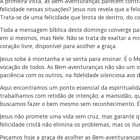
À primeira vista, as Bem-aventuranças parecem contr
felicidade nessas situações? Jesus nos revela que a f
Trata-se de uma felicidade que brota de dentro, do 
Toda a mensagem bíblica deste domingo converge par
em si mesmos, mas Nele. Não se trata de exaltar a mi
coração livre, disponível para acolher a graça.
Jesus sobe à montanha e se senta para ensinar. É o M
vocação de todos. As Bem-aventuranças não são um ide
paciência com os outros, na fidelidade silenciosa aos 
Aqui encontramos um ponto essencial da espiritualida
trabalhamos com retidão de intenção; a mansidão, q
buscamos fazer o bem mesmo sem reconhecimento. É 
Jesus não promete uma vida sem cruz, mas garante q
felicidade cristã não elimina os problemas, mas os i
Peçamos hoje a graça de acolher as Bem-aventuranças