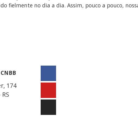
ivido fielmente no dia a dia. Assim, pouco a pouco, n
a CNBB
r, 174
– RS
9 9931-1360
ul3.org.br