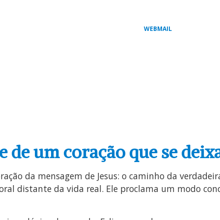
WEBMAIL
L
COMISSÕES PASTORAIS
ARQUI / DIOCESES
MIS
ce de um coração que se deix
oração da mensagem de Jesus: o caminho da verdadeir
l distante da vida real. Ele proclama um modo concre