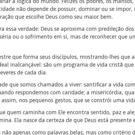
ariar a lógica do mundo. Felizes os pobres, os manso
elicidade não depende de possuir, dominar ou se impor,
coração que escolhe Deus como seu maior bem.
a essa verdade: Deus se aproxima com predileção dos
séria ou o sofrimento em si, mas de reconhecer que u
estre que forma seus discípulos, mostrando-lhes que 
al inalcançável: são um programa de vida cristã que s
deveres de cada dia.
de que somos chamados a viver: santificar a vida com
uando respondemos com caridade; a misericórdia, qua
assim, nos pequenos gestos, que se constrói uma vi
ue quem caminha com Ele encontra sentido, paz e ale
lumina. Ela nasce da certeza de que Deus está present
 não apenas como palavras belas, mas como critério d