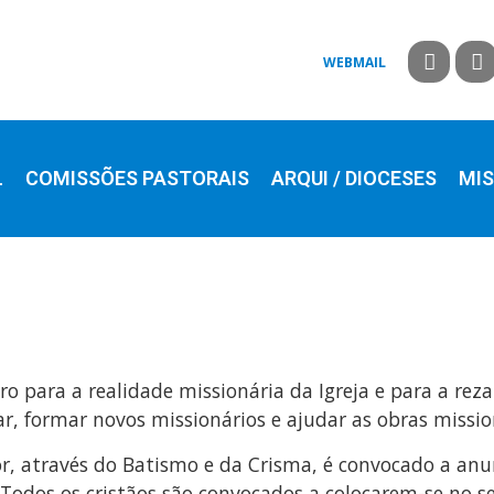
WEBMAIL
L
COMISSÕES PASTORAIS
ARQUI / DIOCESES
MIS
para a realidade missionária da Igreja e para a reza 
r, formar novos missionários e ajudar as obras missio
r, através do Batismo e da Crisma, é convocado a an
 Todos os cristãos são convocados a colocarem-se no s