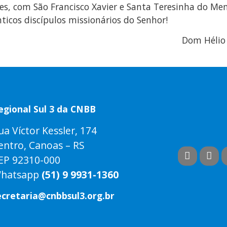
s, com São Francisco Xavier e Santa Teresinha do Meni
icos discípulos missionários do Senhor!
Dom Hélio 
egional Sul 3 da CNBB
ua Víctor Kessler, 174
entro, Canoas – RS
EP 92310-000
hatsapp
(51) 9 9931-1360
ecretaria@cnbbsul3.org.br