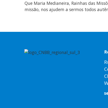
Que Maria Medianeira, Rainhas das Missõe
missão, nos ajudem a sermos todos autênt
R
R
C
C
W
s