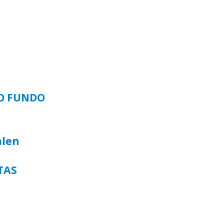
SO FUNDO
alen
TAS