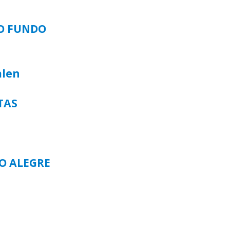
SO FUNDO
alen
TAS
TO ALEGRE