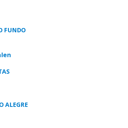
SO FUNDO
alen
TAS
TO ALEGRE