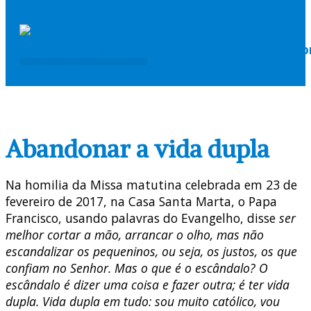
COMISSÕES PASTORAIS
ARQUI / DIOCESES
MISSÃO AD GENTES
Abandonar a vida dupla
Na homilia da Missa matutina celebrada em 23 de
fevereiro de 2017, na Casa Santa Marta, o Papa
Francisco, usando palavras do Evangelho, disse
ser
melhor cortar a mão, arrancar o olho, mas não
escandalizar os pequeninos, ou seja, os justos, os que
confiam no Senhor. Mas o que é o escândalo? O
escândalo é dizer uma coisa e fazer outra; é ter vida
dupla. Vida dupla em tudo: sou muito católico, vou