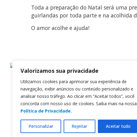
Toda a preparação do Natal será uma pre
guirlandas por toda parte e na acolhida d
O amor acolhe e ajuda!
Regional Sul 3 d
Valorizamos sua privacidade
Rua Víctor Kessle
Utilizamos cookies para aprimorar sua experiência de
Centro, Canoas 
navegação, exibir anúncios ou conteúdo personalizado e
CEP 92310-000
analisar nosso tráfego. Ao clicar em “Aceitar todos”, você
concorda com nosso uso de cookies. Saiba mais na nossa
Whatsapp
(51) 
Política de Privacidade.
secretaria@cnbbs
Personalizar
Rejeitar
Aceitar tudo