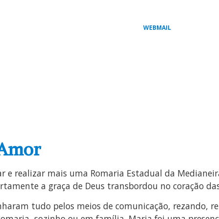
WEBMAIL
L
COMISSÕES PASTORAIS
ARQUI / DIOCESES
MIS
 Amor
r e realizar mais uma Romaria Estadual da Medianeira
tamente a graça de Deus transbordou no coração das 
haram tudo pelos meios de comunicação, rezando, ren
Romaria, sozinho ou em família. Maria foi uma presenç