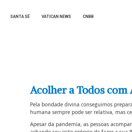
SANTA SÉ
VATICAN NEWS
CNBB
REGIONA
Acolher a Todos com
Pela bondade divina conseguimos prepara
humana sempre pode ser relativa, mas cer
Apesar da pandemia, as pessoas acompan
achando seu jeito próprio de fazer a sua 