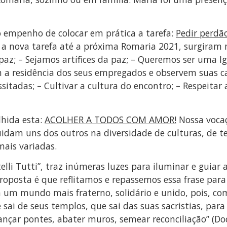
 empenho de colocar em prática a tarefa:
Pedir perdã
a a nova tarefa até a próxima Romaria 2021, surgiram m
paz; – Sejamos artífices da paz; – Queremos ser uma Igr
tem a residência dos seus empregados e observem suas
ssitadas; – Cultivar a cultura do encontro; – Respeitar
lhida esta:
ACOLHER A TODOS COM AMOR!
Nossa vocaç
idam uns dos outros na diversidade de culturas, de t
mais variadas.
telli Tutti”, traz inúmeras luzes para iluminar e guiar 
oposta é que reflitamos e repassemos essa frase par
 um mundo mais fraterno, solidário e unido, pois, co
e sai de seus templos, que sai das suas sacristias, pa
ançar pontes, abater muros, semear reconciliação” (Doc. 