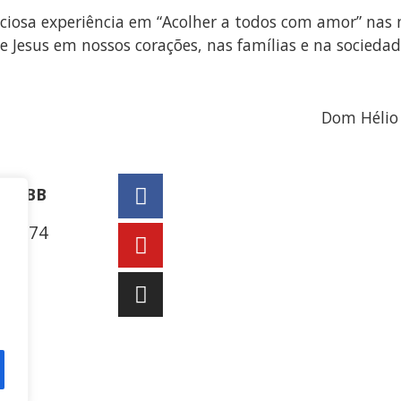
ciosa experiência em “Acolher a todos com amor” nas 
e Jesus em nossos corações, nas famílias e na sociedad
Dom Hélio 
a CNBB
r, 174
– RS
9 9931-1360
ul3.org.br