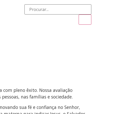
SÃO AD GENTES
AGENDA
DOWNLOADS
 com pleno êxito. Nossa avaliação
pessoas, nas famílias e sociedade.
ovando sua fé e confiança no Senhor,
a materna para indicar Jesus, o Salvador