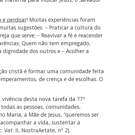
o e perdoar
! Muitas experiências foram
uitas sugestões: – Praticar a cultura do
eja que serve; – Reavivar a fé e reacender
 carências; Quem não tem empregado,
 a dignidade dos outros e – Acolher a
ão cristã é formar uma comunidade feita
emperamentos, de crença e de escolhas. O
a vivência desta nova tarefa da 77ª
a todas as pessoas, comunidades,
mo Maria, a Mãe de Jesus, “queremos ser
ra acompanhar a vida, sustentar a
Vat. II, NostraAetate, nº 2).