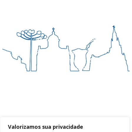
Regional Sul 3 da CNBB
Rua Víctor Kessler, 174
Centro, Canoas – RS
CEP 92310-000
Whatsapp
(51) 9 9931-1360
secretaria@cnbbsul3.org.br
Valorizamos sua privacidade