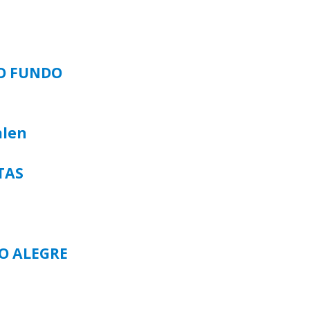
SO FUNDO
alen
TAS
TO ALEGRE