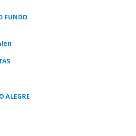
SO FUNDO
alen
TAS
TO ALEGRE