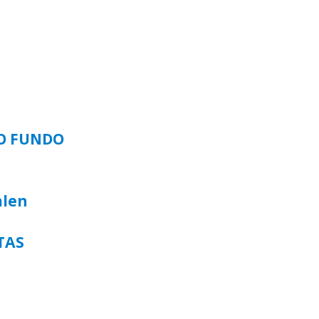
SO FUNDO
alen
TAS