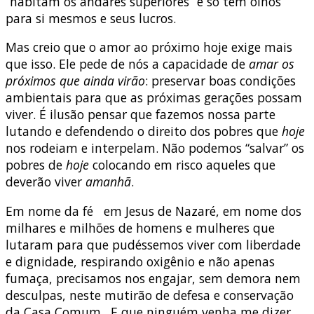
“habitam os andares superiores” e só têm olhos
para si mesmos e seus lucros.
Mas creio que o amor ao próximo hoje exige mais
que isso. Ele pede de nós a capacidade de
amar os
próximos
que ainda virão
: preservar boas condições
ambientais para que as próximas gerações possam
viver. É ilusão pensar que fazemos nossa parte
lutando e defendendo o direito dos pobres que
hoje
nos rodeiam e interpelam. Não podemos “salvar” os
pobres de
hoje
colocando em risco aqueles que
deverão viver
amanhã
.
Em nome da fé em Jesus de Nazaré, em nome dos
milhares e milhões de homens e mulheres que
lutaram para que pudéssemos viver com liberdade
e dignidade, respirando oxigênio e não apenas
fumaça, precisamos nos engajar, sem demora nem
desculpas, neste mutirão de defesa e conservação
da Casa Comum. E que ninguém venha me dizer