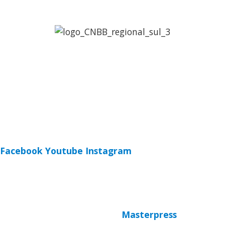
Regional Sul 3 da CNBB
Rua Víctor Kessler, 174
Centro, Canoas – RS
CEP 92310-000
Whatsapp
(51) 9 9931-1360
secretaria@cnbbsul3.org.br
Facebook
Youtube
Instagram
© Copyright 2025 CNBB Sul 3
Desenvolvido por
Masterpress