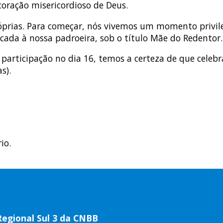
coração misericordioso de Deus.
róprias. Para começar, nós vivemos um momento privi
cada à nossa padroeira, sob o título Mãe do Redentor.
 participação no dia 16, temos a certeza de que celeb
s).
io.
Regional Sul 3 da CNBB