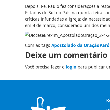
Depois, Pe. Paulo fez considerações a re
Estados do Sul do País na quinta-feira san
críticas infundadas à Igreja; da necessida
em 4 de março, considerado um dos melh
Com as tags
Apostolado da Oração
Paró
Deixe um comentário
Você precisa fazer o
login
para publicar u
R