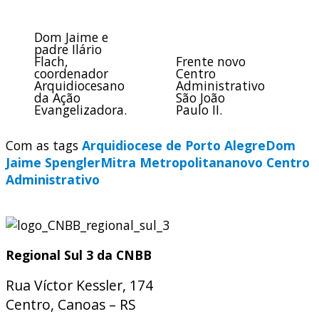
Dom Jaime e
padre Ilário
Flach,
Frente novo
coordenador
Centro
Arquidiocesano
Administrativo
da Ação
São João
Evangelizadora.
Paulo II.
Com as tags
Arquidiocese de Porto Alegre
Dom
Jaime Spengler
Mitra Metropolitana
novo Centro
Administrativo
Regional Sul 3 da CNBB
Rua Víctor Kessler, 174
Centro, Canoas – RS