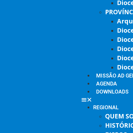
Dioc
PROVÍNC
Arqu
Dioc
Dioc
Dioc
Dioc
Dioc
MISSÃO AD G
AGENDA
DOWNLOADS
REGIONAL
QUEM S
HISTÓRI