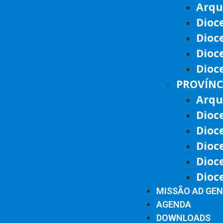
Arqu
Dioc
Dioc
Dioc
Dioc
PROVÍNC
Arqu
Dioc
Dioc
Dioc
Dioc
Dioc
MISSÃO AD GE
AGENDA
DOWNLOADS