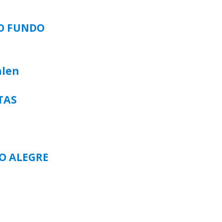
SO FUNDO
alen
TAS
TO ALEGRE