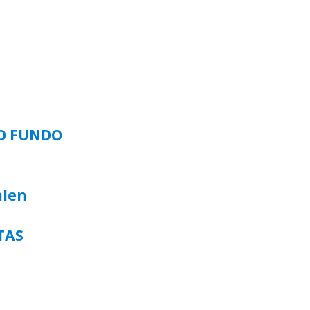
SO FUNDO
alen
TAS