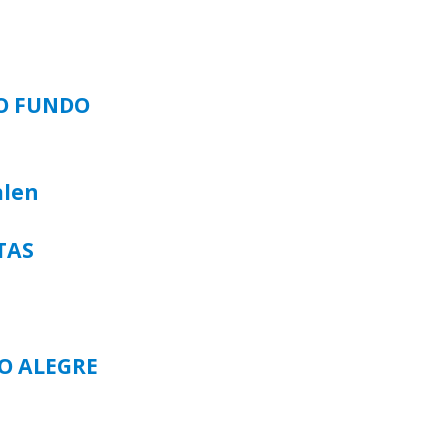
SO FUNDO
alen
TAS
TO ALEGRE