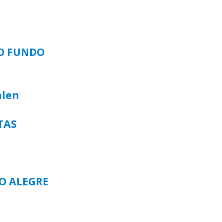
SO FUNDO
alen
TAS
TO ALEGRE