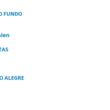
SO FUNDO
alen
TAS
TO ALEGRE