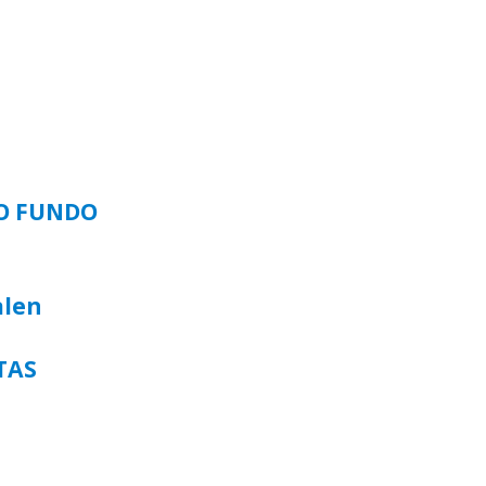
SO FUNDO
alen
TAS