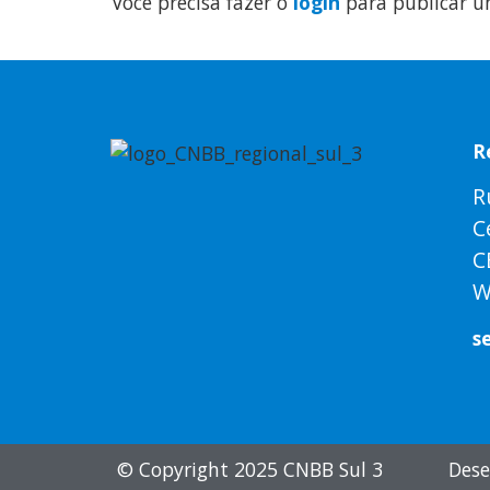
Você precisa fazer o
login
para publicar u
R
R
C
C
W
s
© Copyright 2025 CNBB Sul 3
Dese