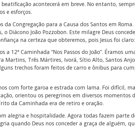
a beatificação acontecerá em breve. No entanto, semp
os e esforços.
mãos da Congregação para a Causa dos Santos em Roma.
s, o Diácono João Pozzobon. Este milagre Deus conced
iança na certeza que obteremos, pois Jesus foi claro: “
amos a 12ª Caminhada “Nos Passos do João”. Éramos um
a Martins, Três Mártires, Ivorá, Sítio Alto, Santos Anj
lguns trechos foram feitos de carro e ônibus para cump
os com forte garoa e estrada com lama. Foi difícil, 
ficação, orientou os peregrinos em diversos momentos
pírito da Caminhada era de retiro e oração.
 alegria e hospitalidade. Agora todas fazem parte de
egria quando Deus nos conceder a graça de alguém, qu