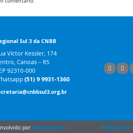
m comentário.
egional Sul 3 da CNBB
ua Víctor Kessler, 174
entro, Canoas – RS
EP 92310-000
hatsapp
(51) 9 9931-1360
ecretaria@cnbbsul3.org.br
nvolvido por
Masterpress
Política de 