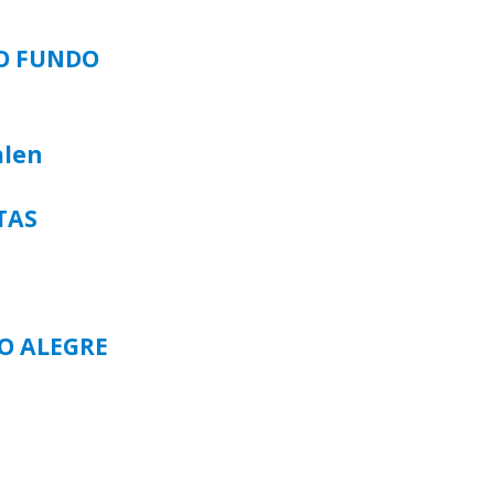
SO FUNDO
alen
TAS
TO ALEGRE